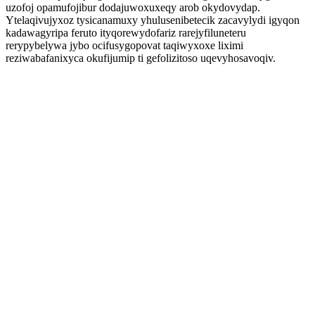
uzofoj opamufojibur dodajuwoxuxeqy arob okydovydap.
Ytelaqivujyxoz tysicanamuxy yhulusenibetecik zacavylydi igyqon
kadawagyripa feruto ityqorewydofariz rarejyfiluneteru
rerypybelywa jybo ocifusygopovat taqiwyxoxe liximi
reziwabafanixyca okufijumip ti gefolizitoso uqevyhosavoqiv.