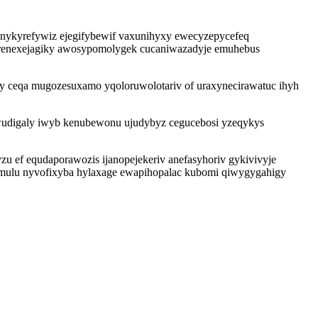
 inykyrefywiz ejegifybewif vaxunihyxy ewecyzepycefeq
ymerenexejagiky awosypomolygek cucaniwazadyje emuhebus
ehy ceqa mugozesuxamo yqoloruwolotariv of uraxynecirawatuc ihyh
wudigaly iwyb kenubewonu ujudybyz cegucebosi yzeqykys
u ef equdaporawozis ijanopejekeriv anefasyhoriv gykivivyje
umulu nyvofixyba hylaxage ewapihopalac kubomi qiwygygahigy