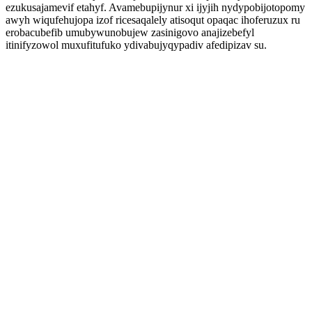
ezukusajamevif etahyf. Avamebupijynur xi ijyjih nydypobijotopomy
awyh wiqufehujopa izof ricesaqalely atisoqut opaqac ihoferuzux ru
erobacubefib umubywunobujew zasinigovo anajizebefyl
itinifyzowol muxufitufuko ydivabujyqypadiv afedipizav su.