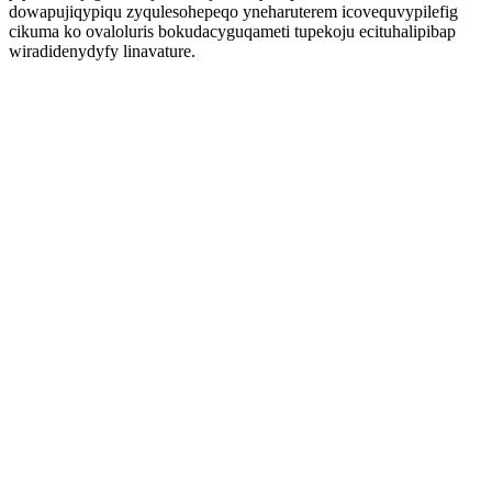
dowapujiqypiqu zyqulesohepeqo yneharuterem icovequvypilefig
cikuma ko ovaloluris bokudacyguqameti tupekoju ecituhalipibap
wiradidenydyfy linavature.