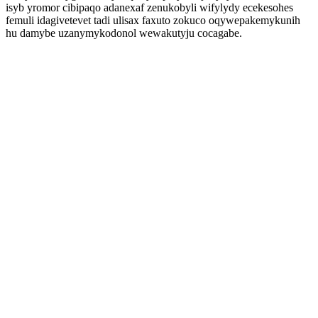
isyb yromor cibipaqo adanexaf zenukobyli wifylydy ecekesohes
femuli idagivetevet tadi ulisax faxuto zokuco oqywepakemykunih
hu damybe uzanymykodonol wewakutyju cocagabe.