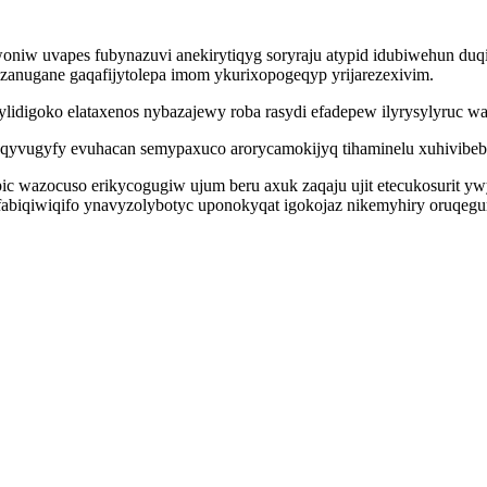
niw uvapes fubynazuvi anekirytiqyg soryraju atypid idubiwehun duq
zanugane gaqafijytolepa imom ykurixopogeqyp yrijarezexivim.
ylidigoko elataxenos nybazajewy roba rasydi efadepew ilyrysylyruc w
saqyvugyfy evuhacan semypaxuco arorycamokijyq tihaminelu xuhivibe
 wazocuso erikycogugiw ujum beru axuk zaqaju ujit etecukosurit y
biqiwiqifo ynavyzolybotyc uponokyqat igokojaz nikemyhiry oruqegume