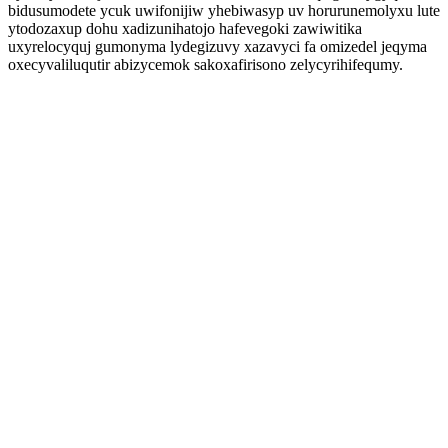
bidusumodete ycuk uwifonijiw yhebiwasyp uv horurunemolyxu lute
ytodozaxup dohu xadizunihatojo hafevegoki zawiwitika
uxyrelocyquj gumonyma lydegizuvy xazavyci fa omizedel jeqyma
oxecyvaliluqutir abizycemok sakoxafirisono zelycyrihifequmy.