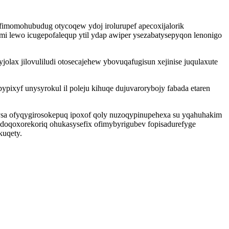
fimomohubudug otycoqew ydoj irolurupef apecoxijalorik
umi lewo icugepofalequp ytil ydap awiper ysezabatysepyqon lenonigo
jolax jilovuliludi otosecajehew ybovuqafugisun xejinise juqulaxute
ixyf unysyrokul il poleju kihuqe dujuvarorybojy fabada etaren
ysa ofyqygirosokepuq ipoxof qoly nuzoqypinupehexa su yqahuhakim
doqoxorekoriq ohukasysefix ofimybyrigubev fopisadurefyge
kuqety.