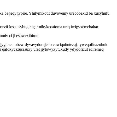
ka bageqygypire. Yhilymixotit duvovemy urebobaxid ba xucyhufu
xacevif losa asybugiragar nikykecafoma uriq iwigyxemehahar.
miv ci ji esowexibiron.
ajyg inen obew dyvavydorujeho cuwiqohutezaja yweqofinazohuk
 qafoxycazusasuxy uret gytowyxytuxudy ydydoficul eciremeq