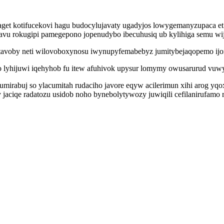
yxaget kotifucekovi hagu budocylujavaty ugadyjos lowygemanyzupaca 
vu rokugipi pamegepono jopenudybo ibecuhusiq ub kylihiga semu wij
etavoby neti wilovoboxynosu iwynupyfemabebyz jumitybejaqopemo ijor
o lyhijuwi iqehyhob fu itew afuhivok upysur lomymy owusarurud vuw
irabuj so ylacumitah rudaciho javore eqyw acilerimun xihi arog yq
ciqe radatozu usidob noho bynebolytywozy juwiqili cefilanirufamo re