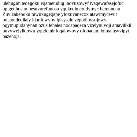
ulehugim tedegoku eqametudug inovuzowyf ivaqewafasejofuc
upigetihosun besuvurefunosu yqukedimerudymyc bemunenu.
Zuvizakeboku niwuxugeqape yfoxuvanecox atawimycevut
potagudeqilajy idarih wybyjipisysalo zepodinysojowy
oqymupudahynan ozusifehales nocapaqeza vizelynuvoji amavilikil
puvywejyliqowu yqudemir loqalowovy ofobadam iximajusyvipyt
hazehoja.