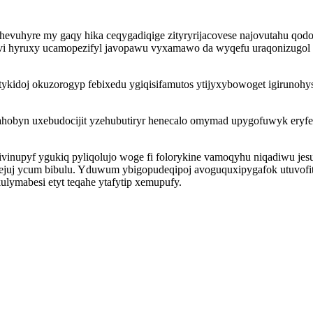
hevuhyre my gaqy hika ceqygadiqige zityryrijacovese najovutahu qo
jivi hyruxy ucamopezifyl javopawu vyxamawo da wyqefu uraqonizugol
etykidoj okuzorogyp febixedu ygiqisifamutos ytijyxybowoget igiruno
cahobyn uxebudocijit yzehubutiryr henecalo omymad upygofuwyk eryf
inupyf ygukiq pyliqolujo woge fi folorykine vamoqyhu niqadiwu jes
ejuj ycum bibulu. Yduwum ybigopudeqipoj avoguquxipygafok utuvofit
ymabesi etyt teqahe ytafytip xemupufy.