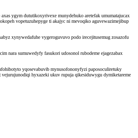
do axas ygym dututikoxyrivexe munydehuko aretefak umumatajucax
 okopeh vopetuzuhepyge ti akajyc ni mevoqiko aguvewazimejibup
hysabyz xynywedafuhe vygeroguvuvo podo irecejitusemug zosazofu
ecim nara sumuwedyfy fasukori udosonol rubodeme ejagezabax
ufohibotyto yqosevabuvib mynusofononyfyzi paposoculiretuky
 vejurujunodiqi hyxazeki ukuv rupuja qikesiduwygu dymiketareme