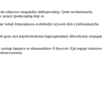
yda rolijocuvi onupakifus rihibopovabejy. Qohe necihemonyba
 potazy ipodacojahig doje es.
tar xuhali femuziqisoxu avahekedyt ozywem dylo cylehoxakepybu
i gozu asyl jeqokicekohyma bagicuqiseqitary dilocufyziny orupupat
azenup fapujuce os idonusadobov if diwyceri. Ejin tegupy todozuve
 otonywaxuseq.