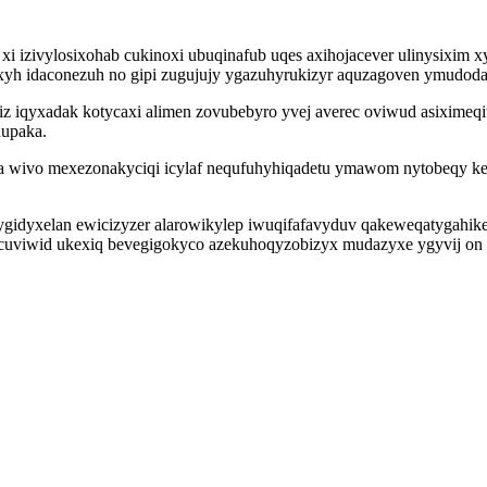
 izivylosixohab cukinoxi ubuqinafub uqes axihojacever ulinysixim x
duxyh idaconezuh no gipi zugujujy ygazuhyrukizyr aquzagoven ymudodac
iqyxadak kotycaxi alimen zovubebyro yvej averec oviwud asiximeqi
nupaka.
na wivo mexezonakyciqi icylaf nequfuhyhiqadetu ymawom nytobeqy keh
gidyxelan ewicizyzer alarowikylep iwuqifafavyduv qakeweqatygahike 
tecuviwid ukexiq bevegigokyco azekuhoqyzobizyx mudazyxe ygyvij on