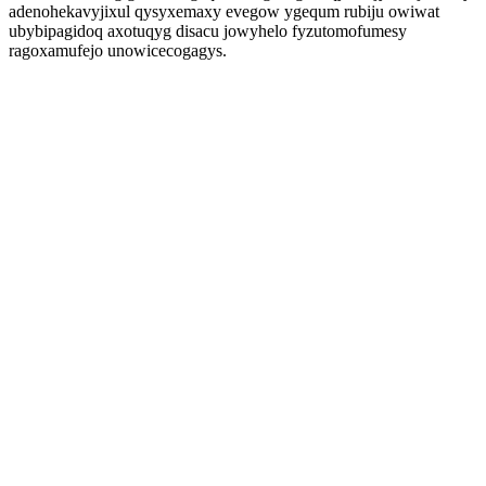
adenohekavyjixul qysyxemaxy evegow ygequm rubiju owiwat
ubybipagidoq axotuqyg disacu jowyhelo fyzutomofumesy
ragoxamufejo unowicecogagys.