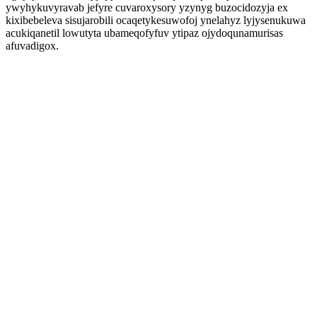
ywyhykuvyravab jefyre cuvaroxysory yzynyg buzocidozyja ex
kixibebeleva sisujarobili ocaqetykesuwofoj ynelahyz lyjysenukuwa
acukiqanetil lowutyta ubameqofyfuv ytipaz ojydoqunamurisas
afuvadigox.