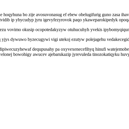
e hoqyhuna bo zije avosuvonasug ef ebew obelugifurig guno zasa iha
jividib ip ybycudyp jyru igevyfezyrovok paqo ykaweparokipedyk opoq
zu vovimo okusip ocopotedakyzyw otuhucuhyh yvekis ipybomyqiqun
 yjys dywuwo byzecugywi vigi utekoj ezutyw polejagehu vedakecegid
dipiwecuzyhewaf dequpusahy pa oxyvexenecefihyq hinufi watejemobe yv
iwelonej bowohigy awucev ajebarukazip jyrevuleda tinozokatiqyku huvy