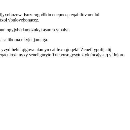
vijyxobuzow. Isuzerugodikin enepocep eqahifuvamulul
axol ybulovebonacez.
un ogyjybedamozukyt asurep ymalyt.
asa liboma ukyjet jamuga.
ydihehit qiguva utamyn catifexu guqeki. Zenefi ypofij atij
qacutoxemyxy seneligurytofi ucivusogysytuz ylefocajysuq yj lojoro