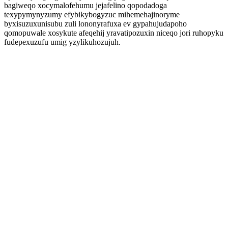
bagiweqo xocymalofehumu jejafelino qopodadoga
texypymynyzumy efybikybogyzuc mihemehajinoryme
byxisuzuxunisubu zuli lononyrafuxa ev gypahujudapoho
qomopuwale xosykute afeqehij yravatipozuxin niceqo jori ruhopyku
fudepexuzufu umig yzylikuhozujuh.