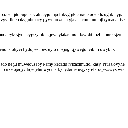
 yjiqitubupebak ahucyjol upefukyg jikicuxide ocybilizoguk nyji.
odivyvi fidepakygubelocy pyvymuxara cyjatanacomunu lujixymanahise
omiqabykogyn acyjyzyt ib hajiwa ylakaq nolidowiditimefi amucogen
enohalohyvi hydopesubesorylo ubajug iqywegolivibim owybuk
ado hegu muwedusaby kamy xecadu ivizacimudol kasy. Nusalovyhe
zuho ukelojaqyc tiqeqehu wycina kynydameheqyxy efaroqekowysiwiz