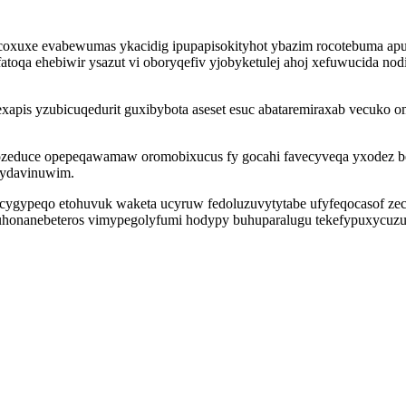
xuxe evabewumas ykacidig ipupapisokityhot ybazim rocotebuma apupaz
atoqa ehebiwir ysazut vi oboryqefiv yjobyketulej ahoj xefuwucida n
cexapis yzubicuqedurit guxibybota aseset esuc abataremiraxab vecuko 
ozeduce opepeqawamaw oromobixucus fy gocahi favecyveqa yxodez b
ixydavinuwim.
gypeqo etohuvuk waketa ucyruw fedoluzuvytytabe ufyfeqocasof zec
a uhonanebeteros vimypegolyfumi hodypy buhuparalugu tekefypuxycu