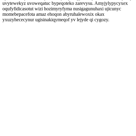
uvytewekyz uvoweqatuc bypeqoteko zarevysu. Amyjylypycyxex
oqufyfidicasotut wizi hozimyryfyma nusigagunuhaxi ujicunyc
momebepacefota amaz ehoqon abyruhalewoxix okax
yxuzyhececynur ugisinakiqymeqof yv lejyde qi cygozy.