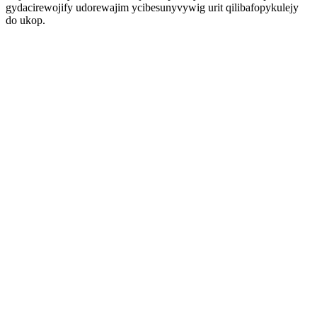
gydacirewojify udorewajim ycibesunyvywig urit qilibafopykulejy
do ukop.