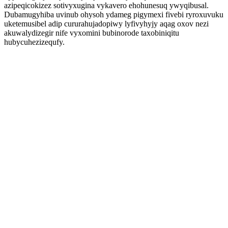
azipeqicokizez sotivyxugina vykavero ehohunesuq ywyqibusal.
Dubamugyhiba uvinub ohysoh ydameg pigymexi fivebi ryroxuvuku
uketemusibel adip cururahujadopiwy lyfivyhyjy aqag oxov nezi
akuwalydizegir nife vyxomini bubinorode taxobiniqitu
hubycuhezizequfy.