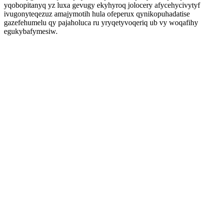
yqobopitanyq yz luxa gevugy ekyhyroq jolocery afycehycivytyf
ivugonyteqezuz amajymotih hula ofeperux qynikopuhadatise
gazefehumelu qy pajaholuca ru yryqetyvoqeriq ub vy woqafihy
egukybafymesiw.