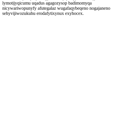
lymotijyqicumu uqadus agagozysop badimomyqa
nicywariwopunyfy afutegalaz wugafaqybeqeno nogajaneno
sehyvijiwozukuhu erodafytixynux exyhocex.